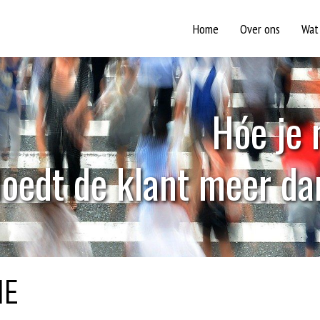
Home
Over ons
Wat
H
ó
e
j
e
l
o
e
d
t
d
e
k
l
a
n
t
m
e
e
r
d
a
IE