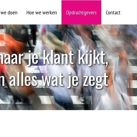
 we doen
Hoe we werken
Opdrachtgevers
Contact
n
a
a
r
j
e
k
l
a
n
t
k
i
j
k
t
,
n
a
l
l
e
s
w
a
t
j
e
z
e
g
t