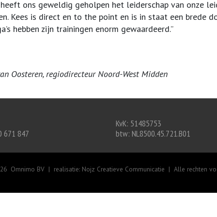
 heeft ons geweldig geholpen het leiderschap van onze le
n. Kees is direct en to the point en is in staat een brede 
ga’s hebben zijn trainingen enorm gewaardeerd.”
van Oosteren, regiodirecteur Noord-West Midden
KvK: 51485753
50 671 847
btw: NL8500.45.721.B01
26 Omnimo BV | realisatie:
Nojz Creatieve Communicatie
| Alle rechten v