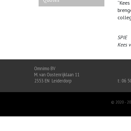
“Kees
brenge
colle
SPIE
Kees 
Omnimo BV
M. van Oostenrijklaan 11
2353 EN Leiderdorp
t: 06 
© 2020 -
20