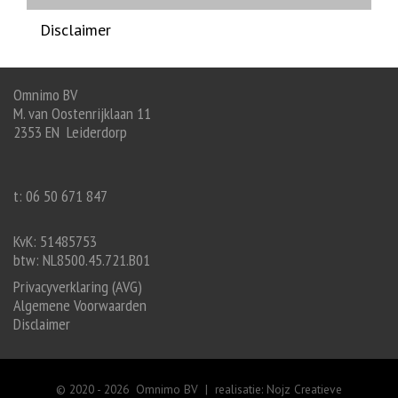
Disclaimer
Omnimo BV
M. van Oostenrijklaan 11
2353 EN Leiderdorp
t: 06 50 671 847
KvK: 51485753
btw: NL8500.45.721.B01
Privacyverklaring (AVG)
Algemene Voorwaarden
Disclaimer
© 2020 -
2026 Omnimo BV | realisatie:
Nojz Creatieve