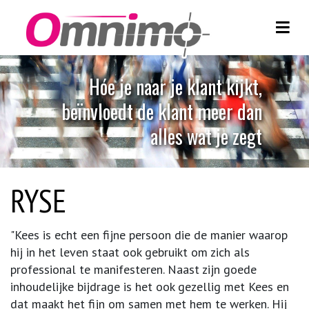
Toggl
Skip to content
H
ó
e
j
e
n
a
a
r
j
e
k
l
a
n
t
k
i
j
k
t
,
b
e
ï
n
v
l
o
e
d
t
d
e
k
l
a
n
t
m
e
e
r
d
a
n
a
l
l
e
s
w
a
t
j
e
z
e
g
t
RYSE
"Kees is echt een fijne persoon die de manier waarop
hij in het leven staat ook gebruikt om zich als
professional te manifesteren. Naast zijn goede
inhoudelijke bijdrage is het ook gezellig met Kees en
dat maakt het fijn om samen met hem te werken. Hij